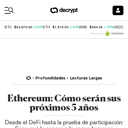
Coin Prices
$64,970.00
$1,919.50
$594.46
$
BTC
0.50%
ETH
0.40%
BNB
1.00%
USDC
Price data by
Profundidades
Lecturas Largas
Ethereum: Cómo serán sus
próximos 5 años
Desde el DeFi hasta la prueba de participación: