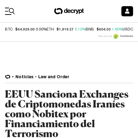
Coin Prices
$64,929.00
$1,919.27
$604.03
$
BTC
0.00%
ETH
0.10%
BNB
1.60%
USDC
Price data by
Noticias
Law and Order
EEUU Sanciona Exchanges
de Criptomonedas Iraníes
como Nobitex por
Financiamiento del
Terrorismo