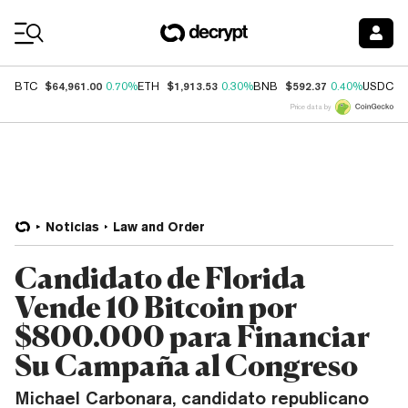
Coin Prices
$64,961.00
$1,913.53
$592.37
$
BTC
0.70%
ETH
0.30%
BNB
0.40%
USDC
Price data by
Noticias
Law and Order
Candidato de Florida
Vende 10 Bitcoin por
$800.000 para Financiar
Su Campaña al Congreso
Michael Carbonara, candidato republicano