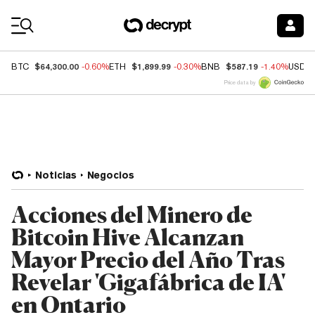
Coin Prices
$64,300.00
$1,899.99
$587.19
BTC
-0.60%
ETH
-0.30%
BNB
-1.40%
USDC
Price data by
Noticias
Negocios
Acciones del Minero de
Bitcoin Hive Alcanzan
Mayor Precio del Año Tras
Revelar 'Gigafábrica de IA'
en Ontario