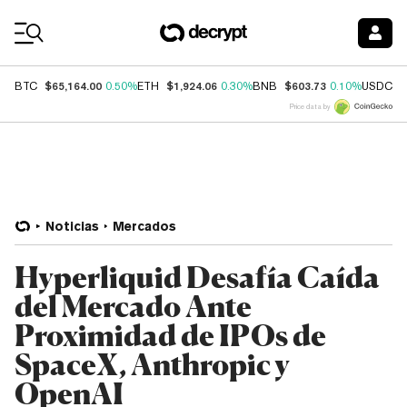
Coin Prices
$65,164.00
$1,924.06
$603.73
$
BTC
0.50%
ETH
0.30%
BNB
0.10%
USDC
Price data by
Noticias
Mercados
Hyperliquid Desafía Caída
del Mercado Ante
Proximidad de IPOs de
SpaceX, Anthropic y
OpenAI