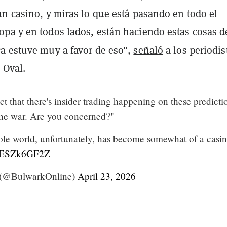
un casino, y miras lo que está pasando en todo el
pa y en todos lados, están haciendo estas cosas d
a estuve muy a favor de eso",
señaló
a los periodis
 Oval.
t that there's insider trading happening on these predicti
he war. Are you concerned?"
e world, unfortunately, has become somewhat of a casin
m/gESZk6GF2Z
(@BulwarkOnline)
April 23, 2026