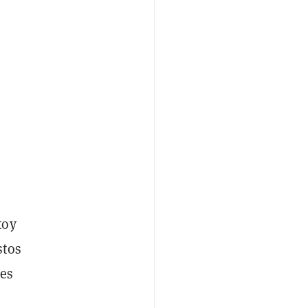
toy
stos
 es