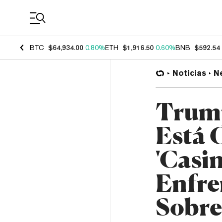
Coin Prices
BTC
$64,934.00
0.80%
ETH
$1,916.50
0.60%
BNB
$592.54
Noticias
N
Trump
Está 
'Casi
Enfre
Sobre