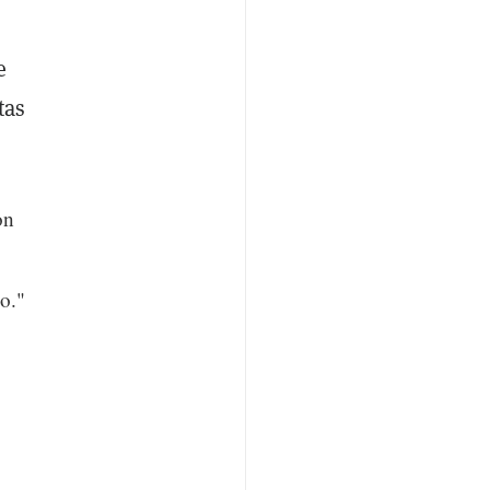
e
tas
on
o."