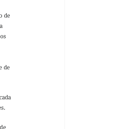
o de
la
ios
e de
écada
es.
 de