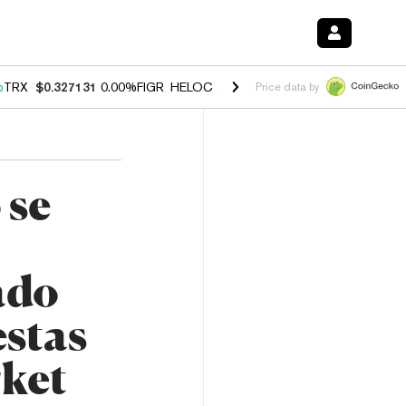
%
TRX
$0.327131
0.00%
FIGR_HELOC
$1.029
1.20%
HYPE
$54.50
-2.
Price data by
 se
ado
stas
ket