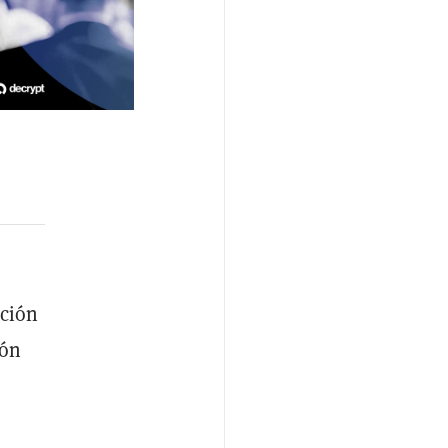
cción
ión