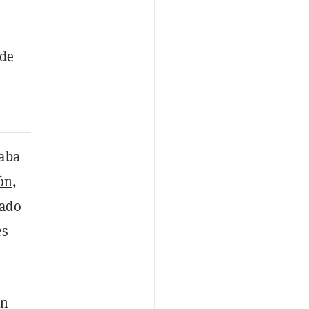
 de
taba
ón
,
dado
es
en