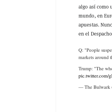
algo así como 
mundo, en Euro
apuestas. Nunc
en el Despacho
Q: "People suspec
markets around t
Trump: "The whol
pic.twitter.co
— The Bulwark 