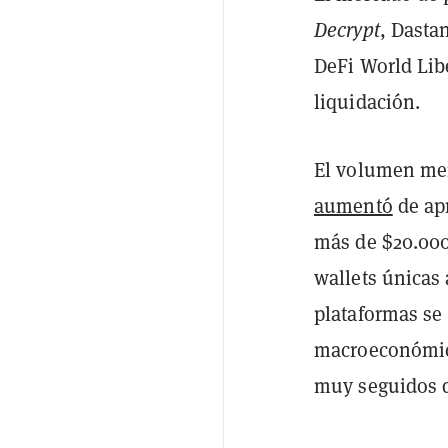
Decrypt
, Dasta
DeFi World Lib
liquidación.
El volumen men
aumentó
de ap
más de $20.000
wallets únicas
plataformas se 
macroeconómico
muy seguidos d