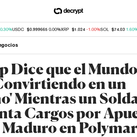
0.30%
USDC
$0.999665
0.00%
XRP
$1.024
-1.00%
SOL
$74.03
1.60
egocios
 Dice que el Mundo
Convirtiendo en un
no' Mientras un Sold
nta Cargos por Apue
 Maduro en Polymar