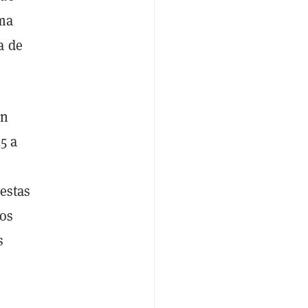
rma
a de
ón
5 a
estas
los
s