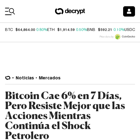
Coin Prices
$64,864.00
$1,914.59
$592.21
$
BTC
0.80%
ETH
0.50%
BNB
0.10%
USDC
Price data by
Noticias
Mercados
Bitcoin Cae 6% en 7 Días,
Pero Resiste Mejor que las
Acciones Mientras
Continúa el Shock
Petrolero