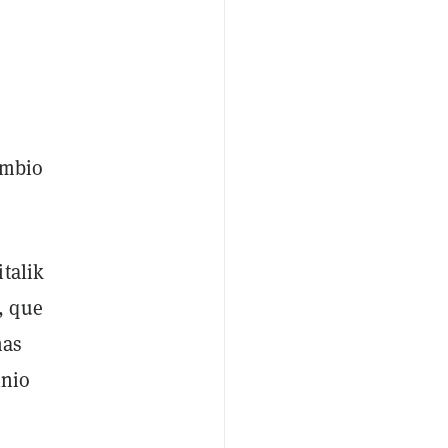
ambio
talik
, que
mas
inio