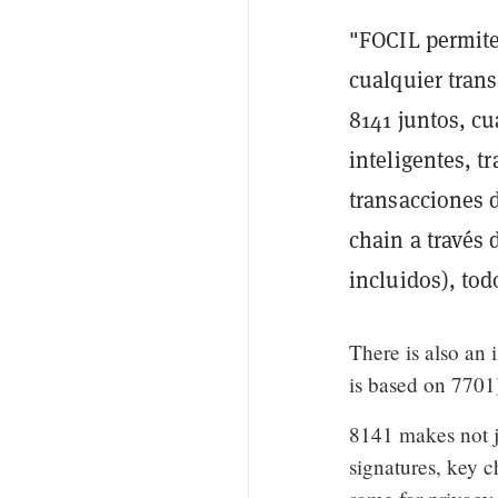
"FOCIL permite 
cualquier trans
8141 juntos, cu
inteligentes, t
transacciones d
chain a través 
incluidos), tod
There is also a
is based on 7701
8141 makes not j
signatures, key ch