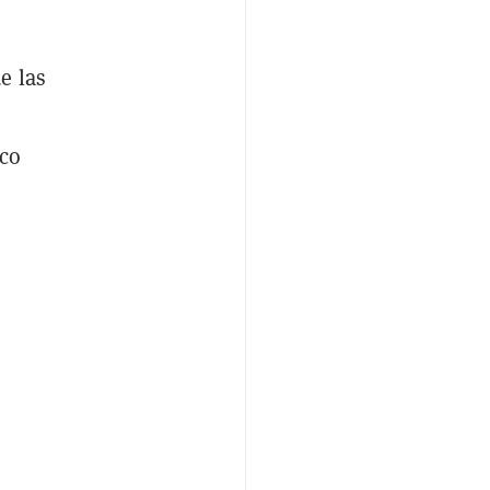
e las
ico