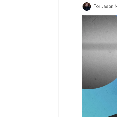
Por
Jason 