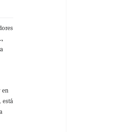
dores
L,
ma
r en
, está
a