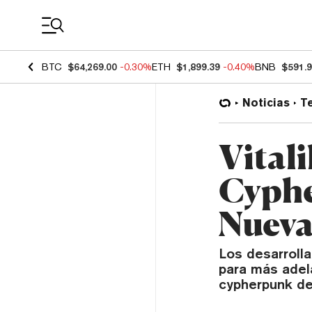
Coin Prices
BTC
$64,269.00
-0.30%
ETH
$1,899.39
-0.40%
BNB
$591.
Noticias
T
Vital
Cyphe
Nueva
Los desarroll
para más adela
cypherpunk de 