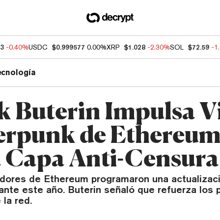
93
-0.40%
USDC
$0.999577
0.00%
XRP
$1.028
-2.30%
SOL
$72.59
-1
ecnología
ik Buterin Impulsa V
rpunk de Ethereum
 Capa Anti-Censura
adores de Ethereum programaron una actualizac
nte este año. Buterin señaló que refuerza los p
la red.