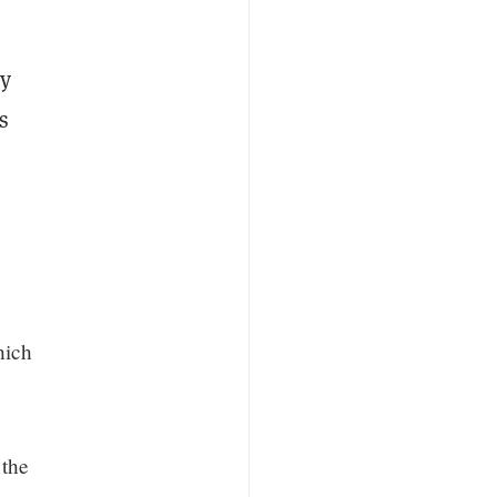
 y
s
hich
 the