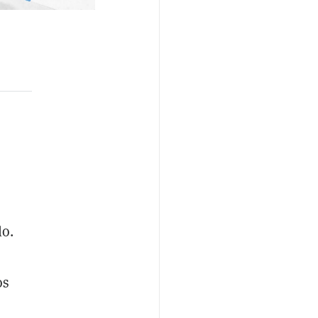
.
lo.
os