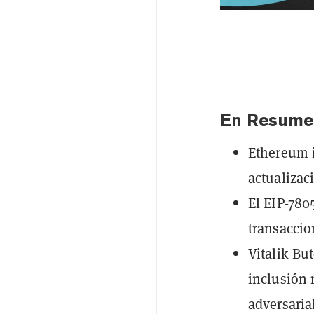
En Resume
Ethereum i
actualizac
El EIP-7805
transaccio
Vitalik Bu
inclusión 
adversaria