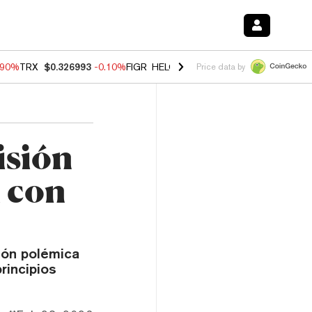
.90%
TRX
$0.326993
-0.10%
FIGR_HELOC
$1.035
0.20%
HYPE
$55.6
Price data by
isión
 con
ión polémica
rincipios