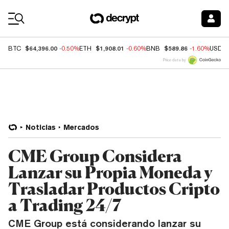
Coin Prices
$64,396.00
$1,908.01
$589.86
BTC
-0.50%
ETH
-0.60%
BNB
-1.60%
USDC
Price data by
Noticias
Mercados
CME Group Considera
Lanzar su Propia Moneda y
Trasladar Productos Cripto
a Trading 24/7
CME Group está considerando lanzar su