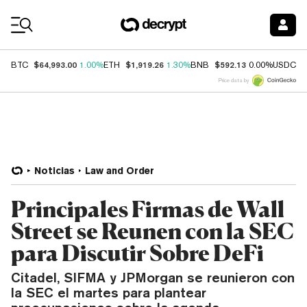
Coin Prices
$64,993.00
$1,919.26
$592.13
$
BTC
1.00%
ETH
1.30%
BNB
0.00%
USDC
Price data by
Noticias
Law and Order
Principales Firmas de Wall
Street se Reunen con la SEC
para Discutir Sobre DeFi
Citadel, SIFMA y JPMorgan se reunieron con
la SEC el martes para plantear