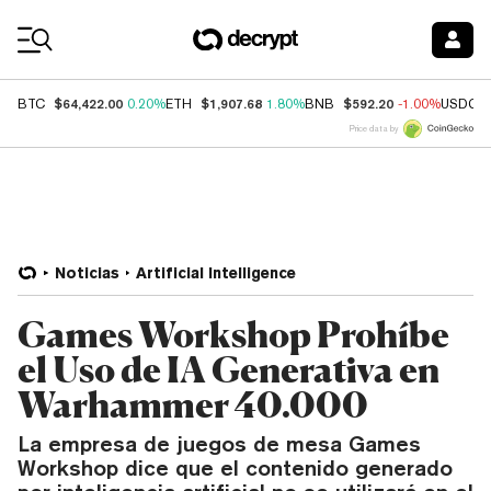
Coin Prices
$64,422.00
$1,907.68
$592.20
BTC
0.20%
ETH
1.80%
BNB
-1.00%
USDC
Price data by
Noticias
Artificial Intelligence
Games Workshop Prohíbe
el Uso de IA Generativa en
Warhammer 40.000
La empresa de juegos de mesa Games
Workshop dice que el contenido generado