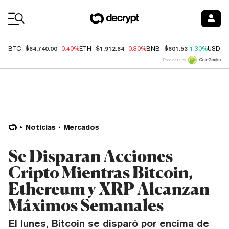
Coin Prices
$64,740.00
$1,912.64
$601.53
BTC
-0.40%
ETH
-0.30%
BNB
1.30%
USDC
Price data by
Noticias
Mercados
Se Disparan Acciones
Cripto Mientras Bitcoin,
Ethereum y XRP Alcanzan
Máximos Semanales
El lunes, Bitcoin se disparó por encima de