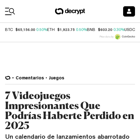
Coin Prices
$65,156.00
$1,923.75
$603.20
$
BTC
0.50%
ETH
0.50%
BNB
0.30%
USDC
Price data by
Comentarios
Juegos
7 Videojuegos
Impresionantes Que
Podrías Haberte Perdido en
2025
Un calendario de lanzamientos abarrotado