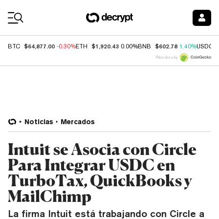
Coin Prices
$64,877.00
$1,920.43
$602.78
BTC
-0.30%
ETH
0.00%
BNB
1.40%
USDC
Price data by
Noticias
Mercados
Intuit se Asocia con Circle
Para Integrar USDC en
TurboTax, QuickBooks y
MailChimp
La firma Intuit está trabajando con Circle a