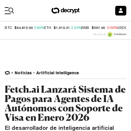
Coin Prices
$64,815.00
$1,910.31
$597.46
BTC
0.80%
ETH
2.20%
BNB
-0.60%
USDC
Price data by
Noticias
Artificial Intelligence
Fetch.ai Lanzará Sistema de
Pagos para Agentes de IA
Autónomos con Soporte de
Visa en Enero 2026
El desarrollador de inteligencia artificial