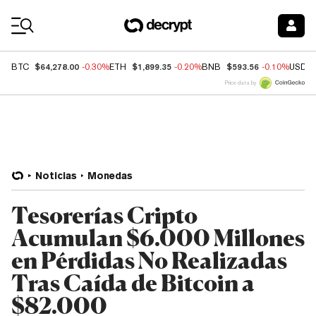
Coin Prices
$64,278.00
$1,899.35
$593.56
BTC
-0.30%
ETH
-0.20%
BNB
-0.10%
USDC
Price data by
Noticias
Monedas
Tesorerías Cripto
Acumulan $6.000 Millones
en Pérdidas No Realizadas
Tras Caída de Bitcoin a
$82.000