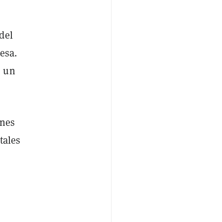
del
esa.
, un
ones
tales