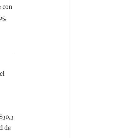
e con
25,
el
$30,3
d de