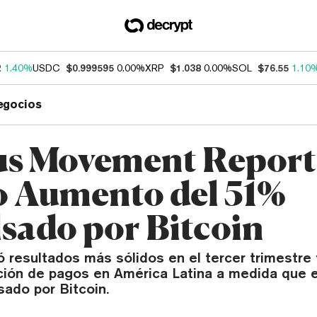
2
1.40%
USDC
$0.999595
0.00%
XRP
$1.038
0.00%
SOL
$76.55
1.10
egocios
s Movement Report
o Aumento del 51%
sado por Bitcoin
 resultados más sólidos en el tercer trimestre 
ción de pagos en América Latina a medida que 
sado por Bitcoin.