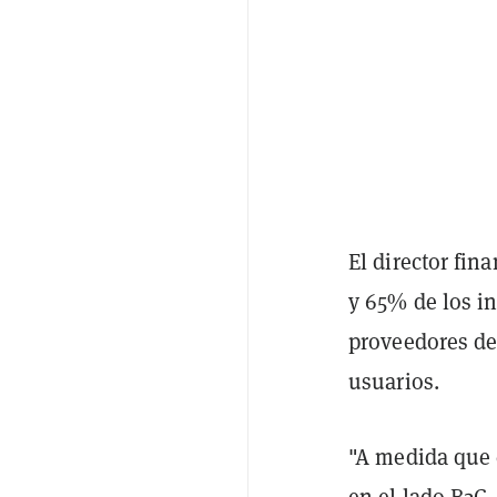
El director fin
y 65% de los i
proveedores de
usuarios.
"A medida que 
en el lado B2C