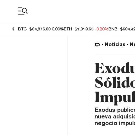
Coin Prices
BTC
$64,976.00
0.00%
ETH
$1,918.65
-0.20%
BNB
$604.4
Noticias
N
Exodu
Sólid
Impul
Exodus publicó
nueva adquisi
negocio impul