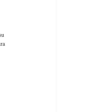
su
ara