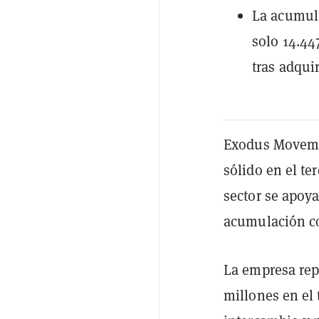
La acumula
solo 14.4
tras adqui
Exodus Moveme
sólido en el te
sector se apoya
acumulación co
La empresa rep
millones en el 