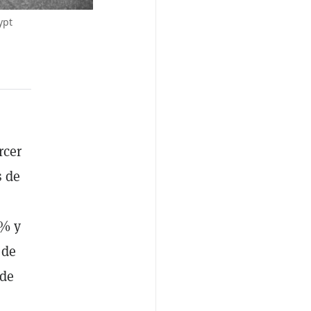
ypt
rcer
s de
0% y
 de
 de