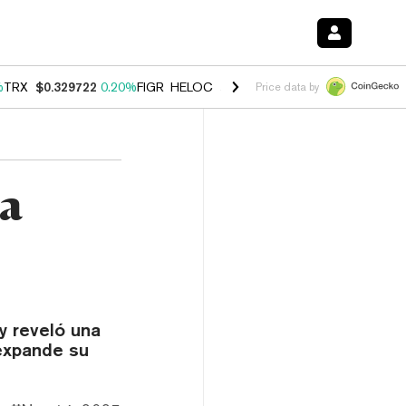
%
TRX
$0.329722
0.20%
FIGR_HELOC
$1.001
-2.70%
HYPE
$54.40
-0
Price data by
a
y reveló una
expande su