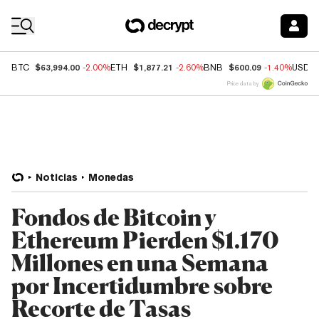
Coin Prices
$63,994.00
$1,877.21
$600.09
BTC
-2.00%
ETH
-2.60%
BNB
-1.40%
USDC
Price data by
Noticias
Monedas
Fondos de Bitcoin y
Ethereum Pierden $1.170
Millones en una Semana
por Incertidumbre sobre
Recorte de Tasas