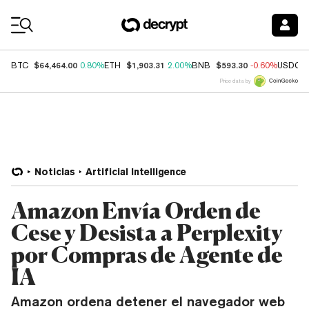
Coin Prices
$64,464.00
$1,903.31
$593.30
BTC
0.80%
ETH
2.00%
BNB
-0.60%
USDC
Price data by
Noticias
Artificial Intelligence
Amazon Envía Orden de
Cese y Desista a Perplexity
por Compras de Agente de
IA
Amazon ordena detener el navegador web