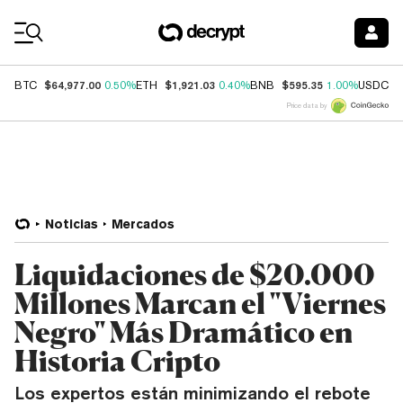
Coin Prices
$64,977.00
$1,921.03
$595.35
$
BTC
0.50%
ETH
0.40%
BNB
1.00%
USDC
Price data by
Noticias
Mercados
Liquidaciones de $20.000
Millones Marcan el "Viernes
Negro" Más Dramático en
Historia Cripto
Los expertos están minimizando el rebote