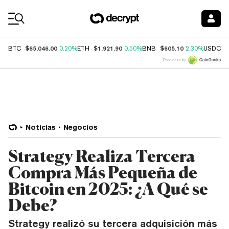
Coin Prices
$65,046.00
$1,921.90
$605.10
$
BTC
0.20%
ETH
0.50%
BNB
2.30%
USDC
Price data by
Noticias
Negocios
Strategy Realiza Tercera
Compra Más Pequeña de
Bitcoin en 2025: ¿A Qué se
Debe?
Strategy realizó su tercera adquisición más