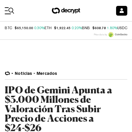
Coin Prices
$65,150.00
$1,922.45
$608.78
$
BTC
0.30%
ETH
0.20%
BNB
1.80%
USDC
Price data by
Noticias
Mercados
IPO de Gemini Apunta a
$3.000 Millones de
Valoración Tras Subir
Precio de Acciones a
$24-$26