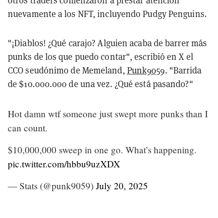
otros traders comenzaron a prestar atención
nuevamente a los NFT, incluyendo Pudgy Penguins.
"¡Diablos! ¿Qué carajo? Alguien acaba de barrer más
punks de los que puedo contar", escribió en X el
CCO seudónimo de Memeland,
Punk9059
. "Barrida
de $10.000.000 de una vez. ¿Qué está pasando?"
Hot damn wtf someone just swept more punks than I
can count.
$10,000,000 sweep in one go. What’s happening.
pic.twitter.com/hbbu9uzXDX
— Stats (@punk9059)
July 20, 2025