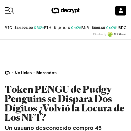
Coin Prices
$64,926.00
$1,919.16
$595.65
$
BTC
0.30%
ETH
0.40%
BNB
0.90%
USDC
Price data by
Noticias
Mercados
Token PENGU de Pudgy
Penguins se Dispara Dos
Dígitos ¿Volvió la Locura de
Los NFT?
Un usuario desconocido compró 45