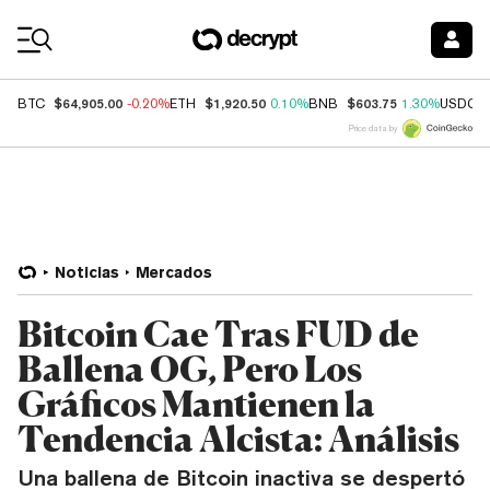
Coin Prices
$64,905.00
$1,920.50
$603.75
BTC
-0.20%
ETH
0.10%
BNB
1.30%
USDC
Price data by
Noticias
Mercados
Bitcoin Cae Tras FUD de
Ballena OG, Pero Los
Gráficos Mantienen la
Tendencia Alcista: Análisis
Una ballena de Bitcoin inactiva se despertó