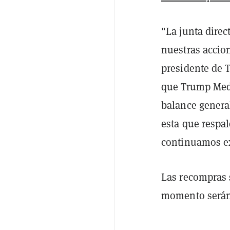
"La junta dire
nuestras accion
presidente de
que Trump Med
balance genera
esta que respal
continuamos ex
Las recompras s
momento serán 