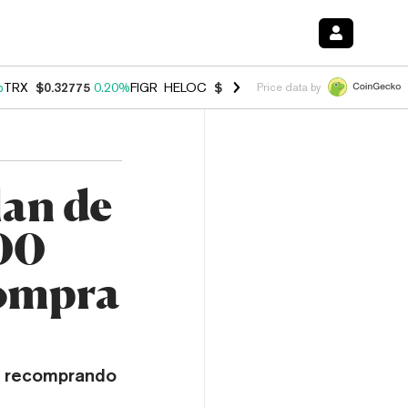
%
TRX
$0.32775
0.20%
FIGR_HELOC
$1.035
1.40%
HYPE
$56.01
2.50
Price data by
an de
300
compra
á recomprando