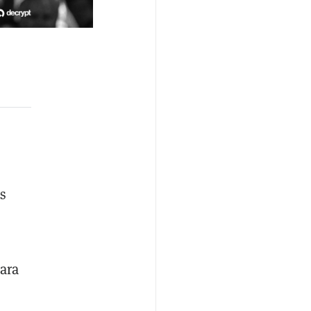
es
para