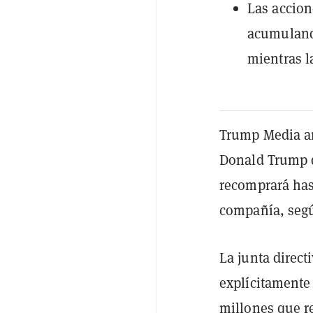
Las accion
acumulando
mientras l
Trump Media an
Donald Trump de
recomprará has
compañía, segú
La junta direct
explícitamente 
millones que r