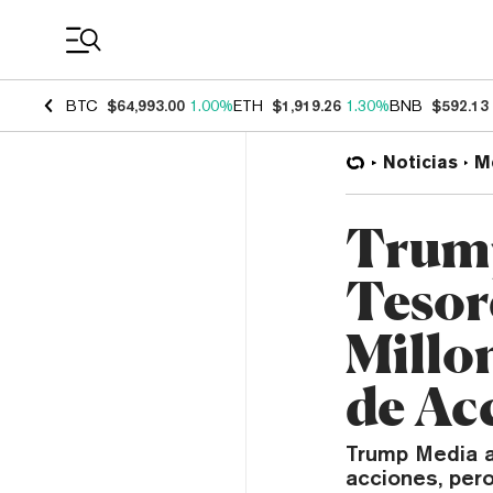
Coin Prices
BTC
$64,993.00
1.00%
ETH
$1,919.26
1.30%
BNB
$592.13
Noticias
M
Trump
Tesor
Millo
de Ac
Trump Media a
acciones, per