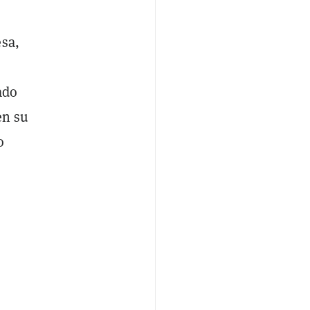
esa,
ado
en su
o