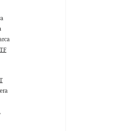
va
a
arca
TF
JT
era
,