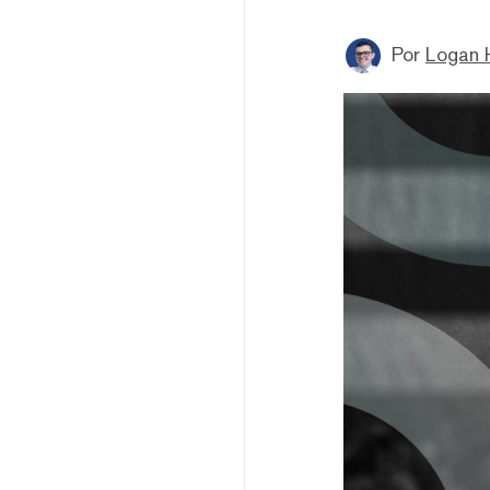
Por
Logan 