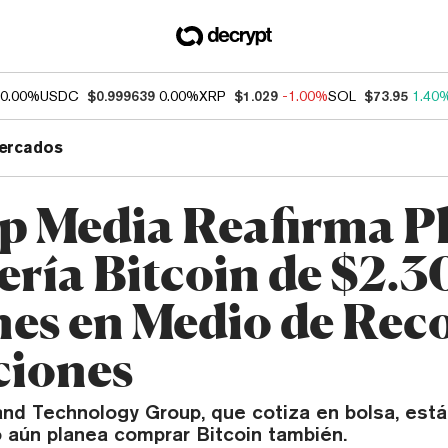
0.00%
USDC
$0.999639
0.00%
XRP
$1.029
-1.00%
SOL
$73.95
1.40
ercados
 Media Reafirma Pl
ería Bitcoin de $2.
nes en Medio de Re
ciones
nd Technology Group, que cotiza en bolsa, est
o aún planea comprar Bitcoin también.