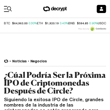
Coin Prices
$64,963.00
$1,920.19
$594.85
$
BTC
0.30%
ETH
0.40%
BNB
0.90%
USDC
Price data by
Noticias
Negocios
¿Cúal Podría Ser la Próxima
IPO de Criptomonedas
Después de Circle?
Siguiendo la exitosa IPO de Circle, grandes
nombres de la industria de las