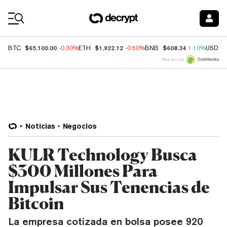
Coin Prices
$65,100.00
$1,922.12
$608.34
BTC
-0.30%
ETH
-0.50%
BNB
1.10%
USDC
Price data by
Noticias
Negocios
KULR Technology Busca
$300 Millones Para
Impulsar Sus Tenencias de
Bitcoin
La empresa cotizada en bolsa posee 920