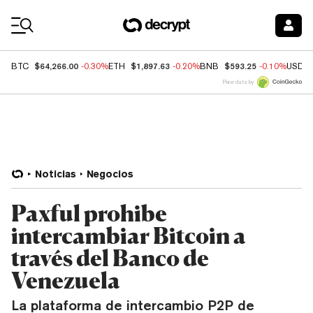
Coin Prices
$64,266.00
$1,897.63
$593.25
BTC
-0.30%
ETH
-0.20%
BNB
-0.10%
USDC
Price data by
Noticias
Negocios
Paxful prohibe
intercambiar Bitcoin a
través del Banco de
Venezuela
La plataforma de intercambio P2P de