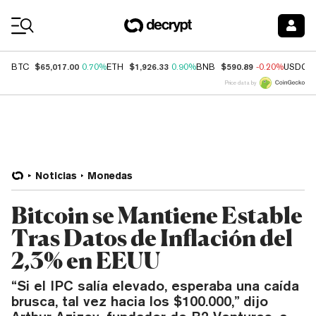
Coin Prices
$65,017.00
$1,926.33
$590.89
BTC
0.70%
ETH
0.90%
BNB
-0.20%
USDC
Price data by
Noticias
Monedas
Bitcoin se Mantiene Estable
Tras Datos de Inflación del
2,3% en EEUU
“Si el IPC salía elevado, esperaba una caída
brusca, tal vez hacia los $100.000,” dijo