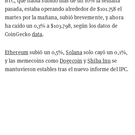
BTC, que había subido más de un 10% la semana
pasada, estaba operando alrededor de $101.758 el
martes por la mañana, subió brevemente, y ahora
ha caído un 0,3% a $103.798, según los datos de
CoinGecko
data
.
Ethereum
subió un 0,5%,
Solana
solo cayó un 0,1%,
y las memecoins como
Dogecoin
y
Shiba Inu
se
mantuvieron estables tras el nuevo informe del IPC.