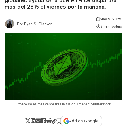
globales ayudaron a que ETH se disparara
más del 28% el viernes por la mañana.
May 9, 2025
Por
Ryan S. Gladwin
3 min lectura
Ethereum es más verde tras la fusión. Imagen: Shutterstock
Add on Google