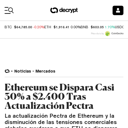
Coin Prices
$64,785.00
$1,916.41
$603.05
BTC
-0.20%
ETH
0.00%
BNB
1.70%
USDC
Price data by
Noticias
Mercados
Ethereum se Dispara Casi
30% a $2.400 Tras
Actualización Pectra
La actualización Pectra de Ethereum y la
disminución de las tensiones comerciales