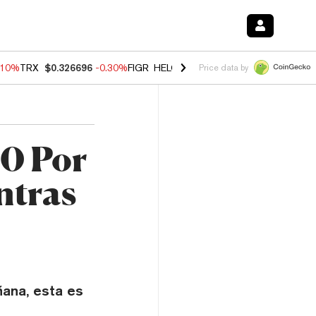
.10%
TRX
$0.326696
-0.30%
FIGR_HELOC
$1.02
-0.80%
HYPE
$55.93
Price data by
00 Por
ntras
n
ñana, esta es