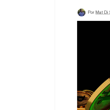
Por
Mat Di 