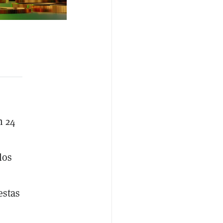
n 24
los
estas