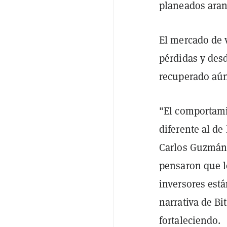
planeados aran
El mercado de v
pérdidas y des
recuperado aú
"El comportami
diferente al de
Carlos Guzmán
pensaron que lo
inversores est
narrativa de Bi
fortaleciendo.