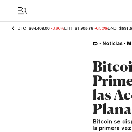
Coin Prices
BTC
$64,408.00
-0.60%
ETH
$1,905.76
-0.50%
BNB
$591.
Noticias
M
Bitco
Prime
las A
Plana
Bitcoin se dis
la primera ve