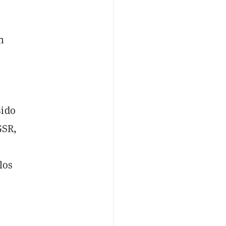
n
sido
GSR,
los