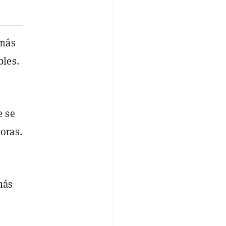
 más
bles.
e se
oras.
más