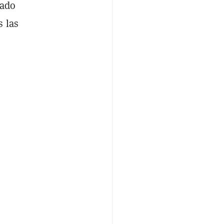
vado
s las