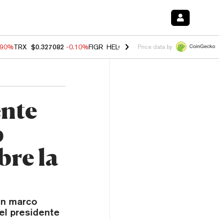
.90%
TRX
$0.327082
-0.10%
FIGR_HELOC
$1.035
0.20%
HYPE
$55.8
Price data by
ente
p
bre la
un marco
 el presidente