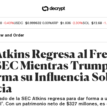
90
-0.40%
USDC
$0.999632
0.00%
XRP
$1.036
-2.30%
SOL
$72.68
-1
aw and Order
Atkins Regresa al Fr
 SEC Mientras Trum
rma su Influencia So
ia
ado de la SEC Atkins regresa para dar forma a 
al". Con un patrimonio neto de $327 millones, es