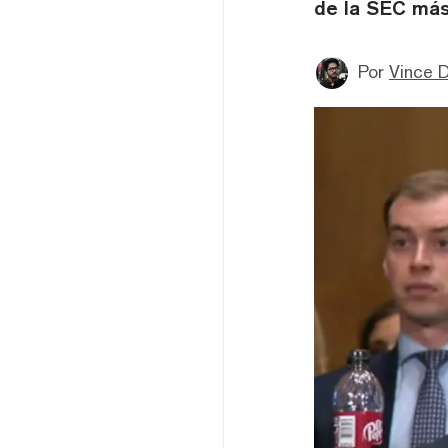
de la SEC más
Por
Vince D