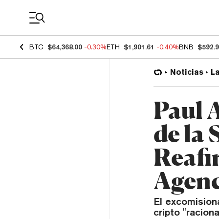
Coin Prices
BTC
$64,368.00
-0.30%
ETH
$1,901.61
-0.40%
BNB
$592.
Noticias
L
Paul 
de la
Reafi
Agenc
El excomision
cripto "racion