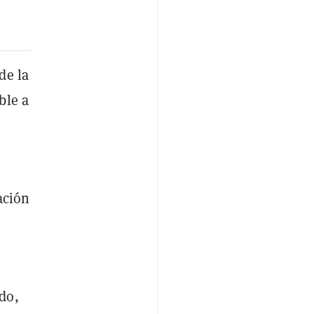
de la
ble a
ación
do,