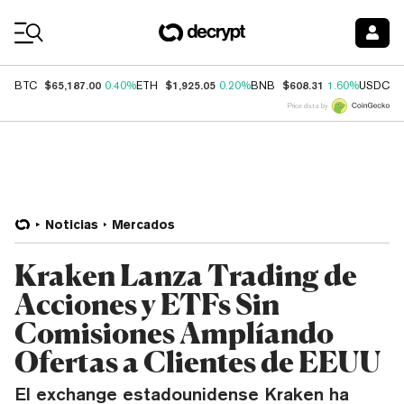
Coin Prices
$65,187.00
$1,925.05
$608.31
$
BTC
0.40%
ETH
0.20%
BNB
1.60%
USDC
Price data by
Noticias
Mercados
Kraken Lanza Trading de
Acciones y ETFs Sin
Comisiones Amplíando
Ofertas a Clientes de EEUU
El exchange estadounidense Kraken ha