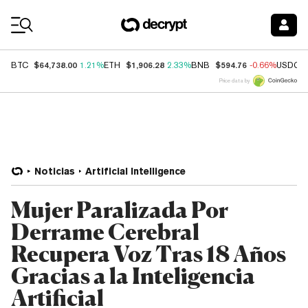
Coin Prices
$64,738.00
$1,906.28
$594.76
BTC
1.21%
ETH
2.33%
BNB
-0.66%
USDC
Price data by
Noticias
Artificial Intelligence
Mujer Paralizada Por
Derrame Cerebral
Recupera Voz Tras 18 Años
Gracias a la Inteligencia
Artificial