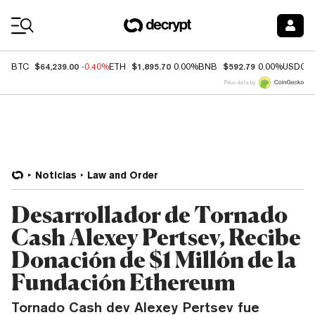
Coin Prices
$64,239.00
$1,895.70
$592.79
BTC
-0.40%
ETH
0.00%
BNB
0.00%
USDC
Price data by
Noticias
Law and Order
Desarrollador de Tornado
Cash Alexey Pertsev, Recibe
Donación de $1 Millón de la
Fundación Ethereum
Tornado Cash dev Alexey Pertsev fue