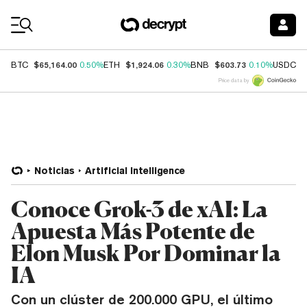
Coin Prices
$65,164.00
$1,924.06
$603.73
$
BTC
0.50%
ETH
0.30%
BNB
0.10%
USDC
Price data by
Noticias
Artificial Intelligence
Conoce Grok-3 de xAI: La
Apuesta Más Potente de
Elon Musk Por Dominar la
IA
Con un clúster de 200.000 GPU, el último