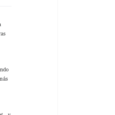
a
ras
ando
 más
pt
—y