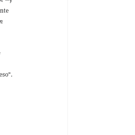
ante
en
e
eso".