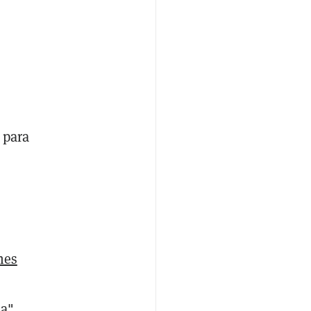
para
s
nes
a",