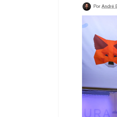
Por
André 