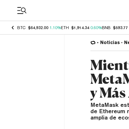
Coin Prices
BTC
$64,932.00
1.10%
ETH
$1,914.34
0.60%
BNB
$593.77
Noticias
N
Mient
MetaM
y Más 
MetaMask está
de Ethereum m
amplia de eco