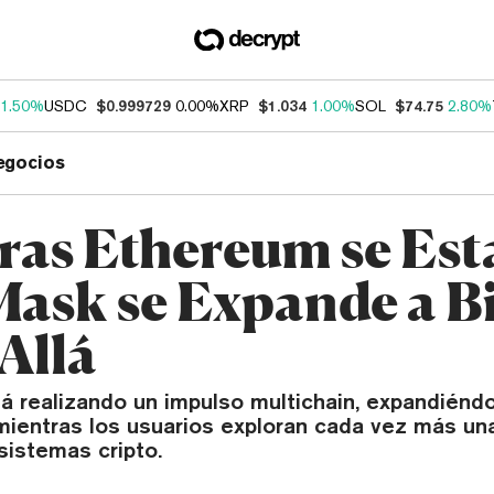
1.50%
USDC
$0.999729
0.00%
XRP
$1.034
1.00%
SOL
$74.75
2.80%
egocios
ras Ethereum se Est
ask se Expande a B
Allá
 realizando un impulso multichain, expandiénd
ientras los usuarios exploran cada vez más u
sistemas cripto.