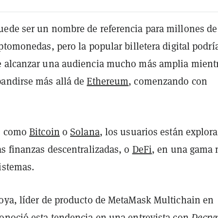
uede ser un nombre de referencia para millones de
ptomonedas, pero la popular billetera digital podrí
e alcanzar una audiencia mucho más amplia mient
andirse más allá de
Ethereum
, comenzando con
es como
Bitcoin
o
Solana
, los usuarios están explor
as finanzas descentralizadas, o
DeFi
, en una gama
istemas.
oya, líder de producto de MetaMask Multichain en
onoció esta tendencia en una entrevista con
Decry