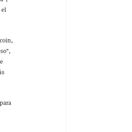
 el
coin,
eso",
ue
ás
 para