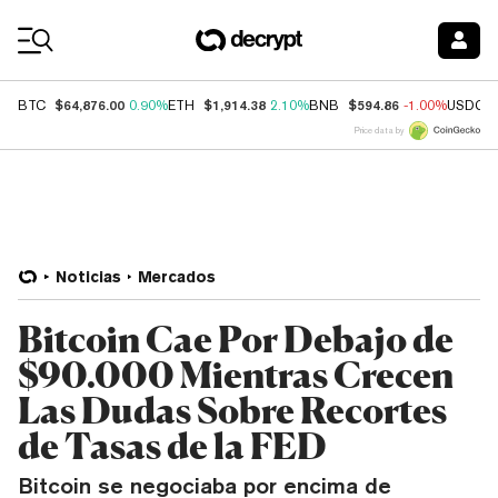
Coin Prices
$64,876.00
$1,914.38
$594.86
BTC
0.90%
ETH
2.10%
BNB
-1.00%
USDC
Price data by
Noticias
Mercados
Bitcoin Cae Por Debajo de
$90.000 Mientras Crecen
Las Dudas Sobre Recortes
de Tasas de la FED
Bitcoin se negociaba por encima de