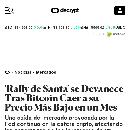
Coin Prices
$64,591.00
$1,908.30
$595.92
$
BTC
0.90%
ETH
2.25%
BNB
0.30%
USDC
Price data by
Noticias
Mercados
'Rally de Santa' se Devanece
Tras Bitcoin Caer a su
Precio Más Bajo en un Mes
Una caída del mercado provocada por la
Fed continuó en la esfera cripto, afectando