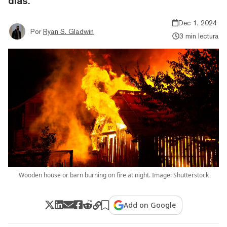
días.
Dec 1, 2024
Por
Ryan S. Gladwin
3 min lectura
Wooden house or barn burning on fire at night. Image: Shutterstock
Add on Google