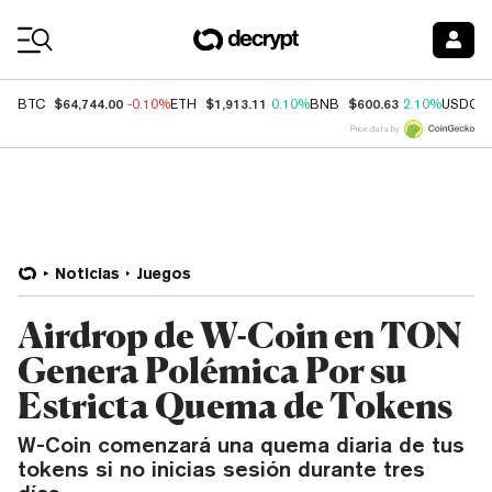
Coin Prices
$64,744.00
$1,913.11
$600.63
BTC
-0.10%
ETH
0.10%
BNB
2.10%
USDC
Price data by
Noticias
Juegos
Airdrop de W-Coin en TON
Genera Polémica Por su
Estricta Quema de Tokens
W-Coin comenzará una quema diaria de tus
tokens si no inicias sesión durante tres