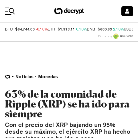
Coin Prices
$64,744.00
$1,913.11
$600.63
BTC
-0.10%
ETH
0.10%
BNB
2.10%
USDC
Price data by
Noticias
Monedas
63% de la comunidad de
Ripple (XRP) se ha ido para
siempre
Con el precio del XRP bajando un 95%
desde su máximo, el ejército XRP ha hecho