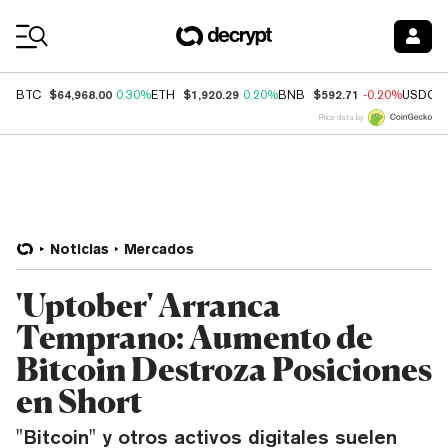
Coin Prices
$64,968.00
$1,920.29
$592.71
BTC
0.30%
ETH
0.20%
BNB
-0.20%
USDC
Price data by
Noticias
Mercados
'Uptober' Arranca
Temprano: Aumento de
Bitcoin Destroza Posiciones
en Short
"Bitcoin" y otros activos digitales suelen