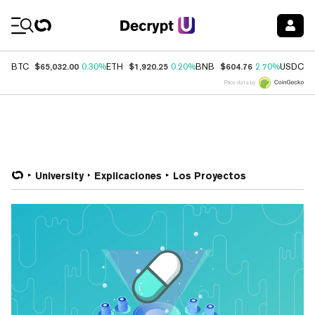
Coin Prices
$65,032.00
$1,920.25
$604.76
$
BTC
0.30%
ETH
0.20%
BNB
2.70%
USDC
Price data by
University
Explicaciones
Los Proyectos