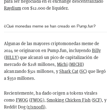
para ser negociada en el exchange descentralizado
Raydium
con $12.000 de liquidez.
¿Qué monedas meme se han creado en Pump.fun?
Algunas de las mayores criptomonedas meme de
2024 se originaron en Pump.fun, incluyendo
Billy
(
BILLY
) que alcanzó un pico de capitalización de
mercado de $218 millones,
Michi
(
MICHI
)
alcanzando $321 millones, y
Shark Cat
(
SC
) que llegó
a $350 millones.
Recientemente, ha dado origen a tokens virales
como
FWOG
(
FWOG
),
Smoking Chicken Fish
(
SCF
), y
Reddit Dog (
r/snoofi
).