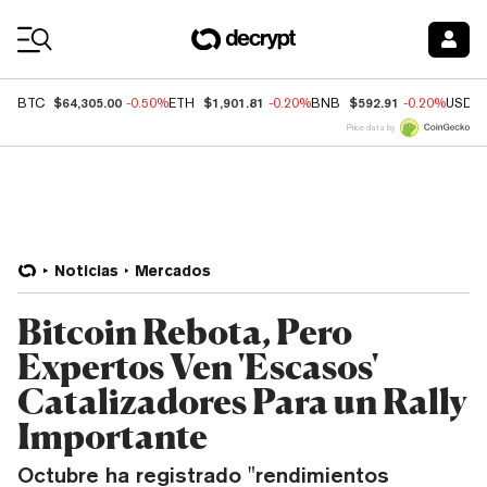
Coin Prices
$64,305.00
$1,901.81
$592.91
BTC
-0.50%
ETH
-0.20%
BNB
-0.20%
USDC
Price data by
Noticias
Mercados
Bitcoin Rebota, Pero
Expertos Ven 'Escasos'
Catalizadores Para un Rally
Importante
Octubre ha registrado "rendimientos