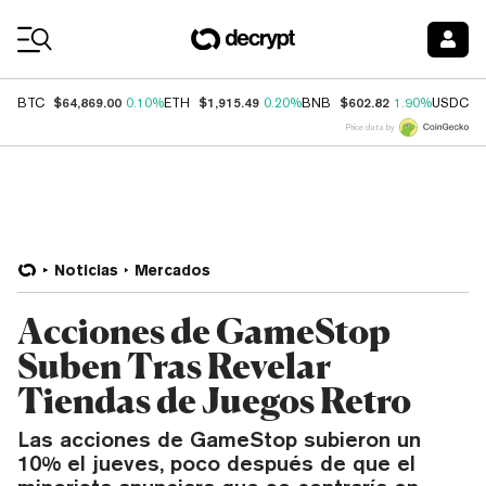
Coin Prices
$64,869.00
$1,915.49
$602.82
$
BTC
0.10%
ETH
0.20%
BNB
1.90%
USDC
Price data by
Noticias
Mercados
Acciones de GameStop
Suben Tras Revelar
Tiendas de Juegos Retro
Las acciones de GameStop subieron un
10% el jueves, poco después de que el