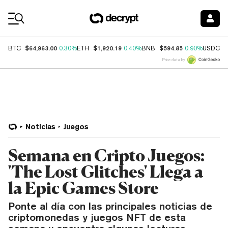
Coin Prices
$64,963.00
$1,920.19
$594.85
$
BTC
0.30%
ETH
0.40%
BNB
0.90%
USDC
Price data by
Noticias
Juegos
Semana en Cripto Juegos:
'The Lost Glitches' Llega a
la Epic Games Store
Ponte al día con las principales noticias de
criptomonedas y juegos NFT de esta