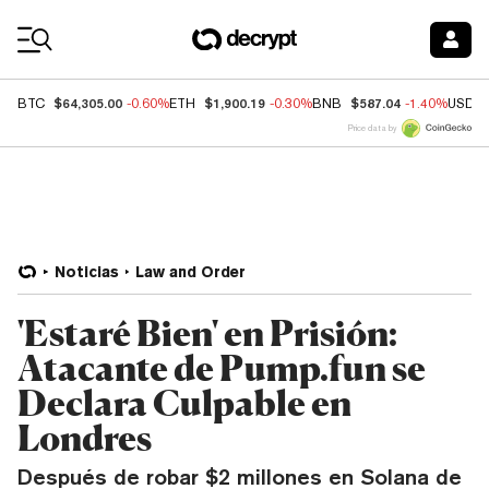
Coin Prices
$64,305.00
$1,900.19
$587.04
BTC
-0.60%
ETH
-0.30%
BNB
-1.40%
USDC
Price data by
Noticias
Law and Order
'Estaré Bien' en Prisión:
Atacante de Pump.fun se
Declara Culpable en
Londres
Después de robar $2 millones en Solana de