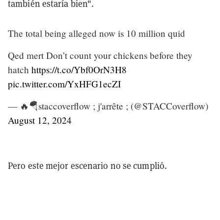
también estaría bien".
The total being alleged now is 10 million quid
Qed mert Don’t count your chickens before they
hatch
https://t.co/Ybf0OrN3H8
pic.twitter.com/YxHFG1ecZI
— 🔥🪂staccoverflow ; j'arrête ; (@STACCoverflow)
August 12, 2024
Pero este mejor escenario no se cumplió.