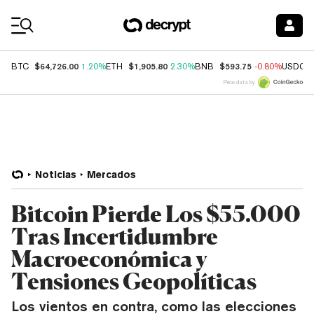
Coin Prices
$64,726.00
$1,905.80
$593.75
BTC
1.20%
ETH
2.30%
BNB
-0.80%
USDC
Price data by
Noticias
Mercados
Bitcoin Pierde Los $55.000
Tras Incertidumbre
Macroeconómica y
Tensiones Geopolíticas
Los vientos en contra, como las elecciones