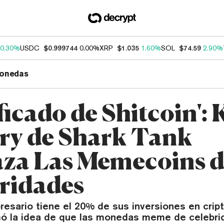
0.30%
USDC
$0.999744
0.00%
XRP
$1.035
1.60%
SOL
$74.59
2.90%
onedas
ficado de Shitcoin': 
ry de Shark Tank
za Las Memecoins d
ridades
presario tiene el 20% de sus inversiones en cri
ó la idea de que las monedas meme de celebri