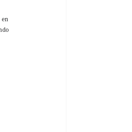
, en
ando