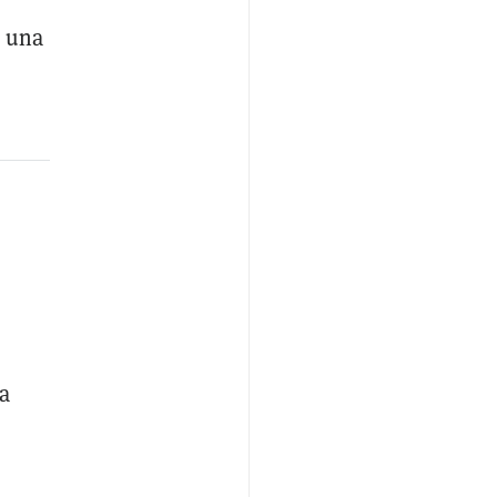
o una
a