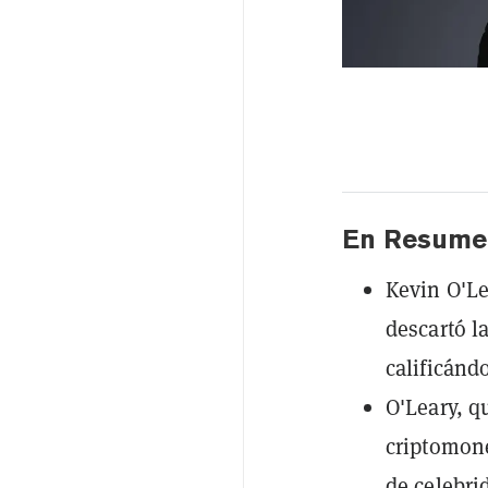
En Resume
Kevin O'Le
descartó l
calificánd
O'Leary, q
criptomone
de celebri