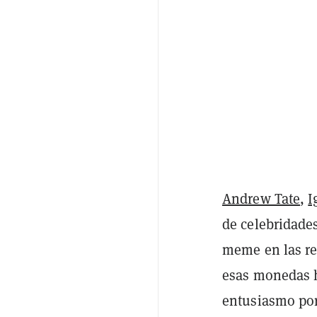
Andrew Tate
,
I
de celebridade
meme en las re
esas monedas
entusiasmo por