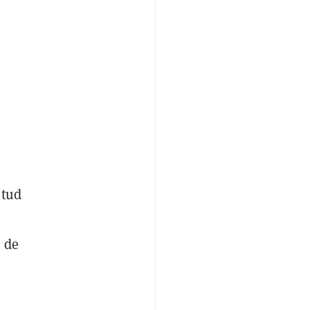
itud
 de