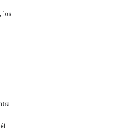
 los
ntre
 él