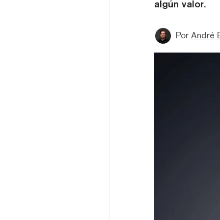
algún valor.
Por
André 