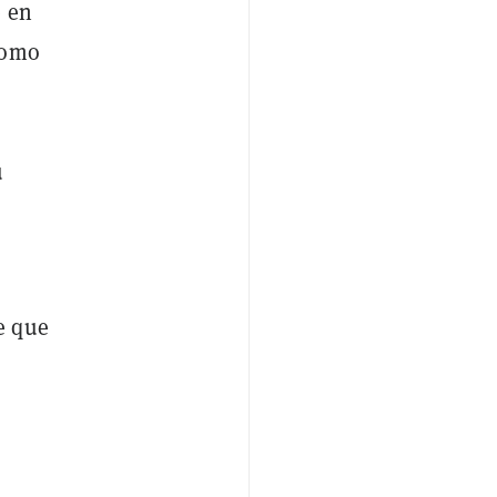
e en
como
u
e que