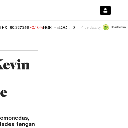
TRX
$0.327356
-0.10%
FIGR_HELOC
$1.023
-1.20%
HYPE
$54.25
-2
Price data by
Kevin
e
ptomonedas,
dades tengan