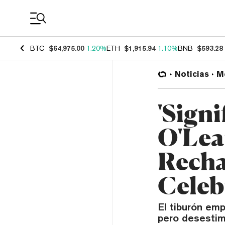
Coin Prices
BTC
$64,975.00
1.20%
ETH
$1,915.94
1.10%
BNB
$593.28
Noticias
M
'Signi
O'Lea
Recha
Celeb
El tiburón em
pero desestim