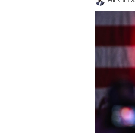
Por
Murtuz