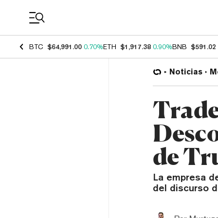
Coin Prices
BTC
$64,991.00
0.70%
ETH
$1,917.38
0.90%
BNB
$591.02
Noticias
M
Trade
Desco
de Tr
La empresa de
del discurso d