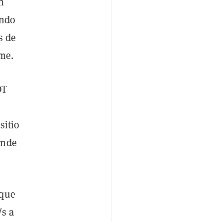
n
endo
s de
rme.
OT
sitio
ande
 que
/s a