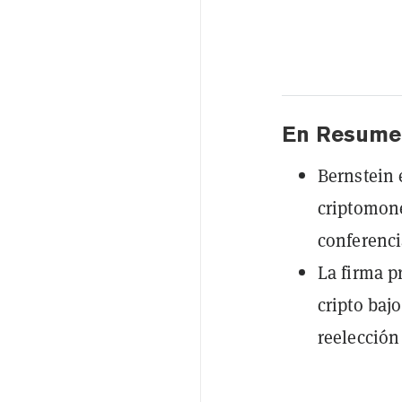
En Resume
Bernstein 
criptomone
conferencia
La firma p
cripto baj
reelección