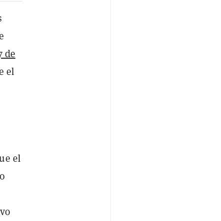
s
e
7 de
e el
ue el
no
ivo