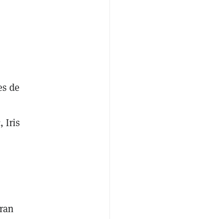
es de
 Iris
gran