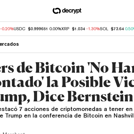
-0.20%
USDC
$0.999651
0.00%
XRP
$1.034
-1.30%
SOL
$73.64
0.5
ercados
rs de Bitcoin 'No Ha
ntado' la Posible Vi
ump, Dice Bernstein
stacó 7 acciones de criptomonedas a tener en
e Trump en la conferencia de Bitcoin en Nashvil