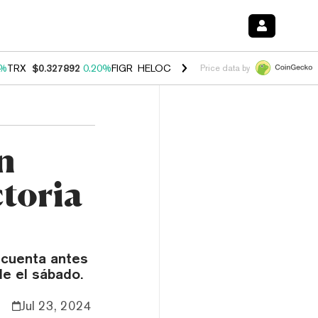
0%
TRX
$0.327892
0.20%
FIGR_HELOC
$1.035
1.50%
HYPE
$56.87
2.
Price data by
n
ctoria
 cuenta antes
le el sábado.
Jul 23, 2024